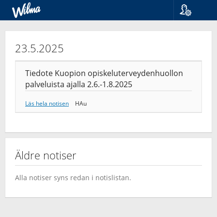
Språk
Suomi
23.5.2025
Svenska
English
Tiedote Kuopion opiskeluterveydenhuollon
palveluista ajalla 2.6.-1.8.2025
Läs hela notisen
HAu
Äldre notiser
Alla notiser syns redan i notislistan.