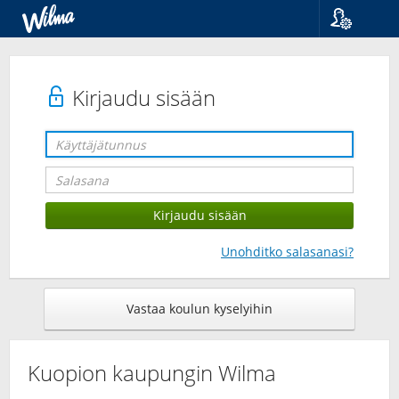
Kieli
Suomi
Svenska
Kirjaudu sisään
English
Unohditko salasanasi?
Vastaa koulun kyselyihin
Kuopion kaupungin Wilma