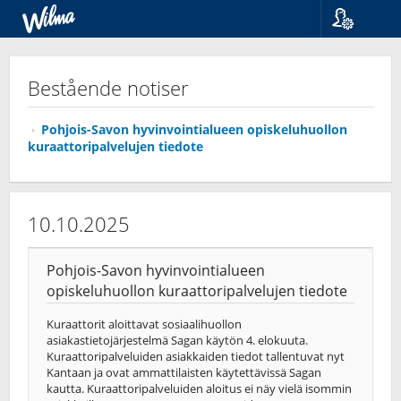
Språk
Suomi
Bestående notiser
Svenska
English
Pohjois-Savon hyvinvointialueen opiskeluhuollon
kuraattoripalvelujen tiedote
10.10.2025
Pohjois-Savon hyvinvointialueen
opiskeluhuollon kuraattoripalvelujen tiedote
Kuraattorit aloittavat sosiaalihuollon
asiakastietojärjestelmä Sagan käytön 4. elokuuta.
Kuraattoripalveluiden asiakkaiden tiedot tallentuvat nyt
Kantaan ja ovat ammattilaisten käytettävissä Sagan
kautta. Kuraattoripalveluiden aloitus ei näy vielä isommin