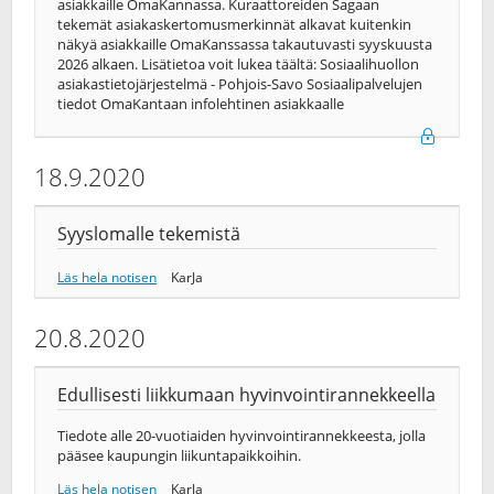
asiakkaille OmaKannassa. Kuraattoreiden Sagaan
tekemät asiakaskertomusmerkinnät alkavat kuitenkin
näkyä asiakkaille OmaKanssassa takautuvasti syyskuusta
2026 alkaen. Lisätietoa voit lukea täältä: Sosiaalihuollon
asiakastietojärjestelmä - Pohjois-Savo Sosiaalipalvelujen
tiedot OmaKantaan infolehtinen asiakkaalle
18.9.2020
Syyslomalle tekemistä
Läs hela notisen
KarJa
20.8.2020
Edullisesti liikkumaan hyvinvointirannekkeella
Tiedote alle 20-vuotiaiden hyvinvointirannekkeesta, jolla
pääsee kaupungin liikuntapaikkoihin.
Läs hela notisen
KarJa