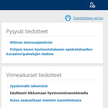
Kieli
Suomi
Tulostettava versio
Svenska
English
Pysyvät tiedotteet
Wilman tietosuojaseloste
Pohjois-Savon hyvinvointialueen opiskeluhuollon
kuraattoripalvelujen tiedote
Viimeaikaiset tiedotteet
Syyslomalle tekemistä
Edullisesti liikkumaan hyvinvointirannekkeella
Kutsu asukasiltaan metsien suunnittelusta