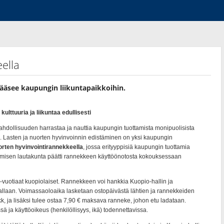
eella
pääsee kaupungin liikuntapaikkoihin.