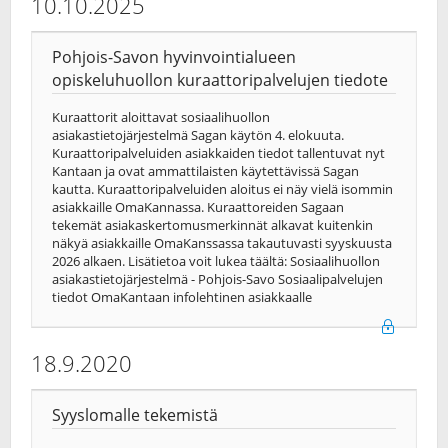
10.10.2025
Pohjois-Savon hyvinvointialueen
opiskeluhuollon kuraattoripalvelujen tiedote
Kuraattorit aloittavat sosiaalihuollon
asiakastietojärjestelmä Sagan käytön 4. elokuuta.
Kuraattoripalveluiden asiakkaiden tiedot tallentuvat nyt
Kantaan ja ovat ammattilaisten käytettävissä Sagan
kautta. Kuraattoripalveluiden aloitus ei näy vielä isommin
asiakkaille OmaKannassa. Kuraattoreiden Sagaan
tekemät asiakaskertomusmerkinnät alkavat kuitenkin
näkyä asiakkaille OmaKanssassa takautuvasti syyskuusta
2026 alkaen. Lisätietoa voit lukea täältä: Sosiaalihuollon
asiakastietojärjestelmä - Pohjois-Savo Sosiaalipalvelujen
tiedot OmaKantaan infolehtinen asiakkaalle
18.9.2020
Syyslomalle tekemistä