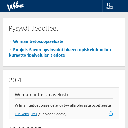
Kieli
Suomi
Pysyvät tiedotteet
Svenska
English
Wilman tietosuojaseloste
Pohjois-Savon hyvinvointialueen opiskeluhuollon
kuraattoripalvelujen tiedote
20.4.
Wilman tietosuojaseloste
Wilman tietosuojaseloste löytyy alla olevasta osoitteesta
Lue koko juttu
(Ylläpidon tiedote)