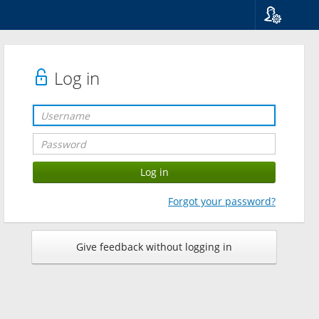
Language
Suomi
Svenska
Log in
English
Forgot your password?
Give feedback without logging in