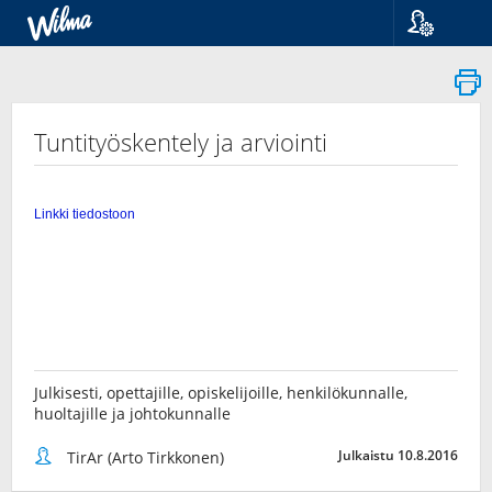
Kieli
Suomi
Svenska
English
Tuntityöskentely ja arviointi
Julkisesti, opettajille, opiskelijoille, henkilökunnalle,
huoltajille ja johtokunnalle
Julkaistu 10.8.2016
TirAr (Arto Tirkkonen)