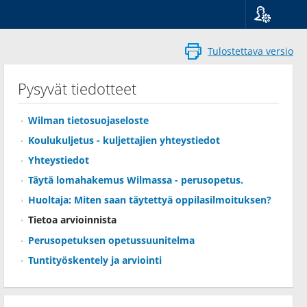
Kieli
Suomi
Tulostettava versio
Svenska
English
Pysyvät tiedotteet
Wilman tietosuojaseloste
Koulukuljetus - kuljettajien yhteystiedot
Yhteystiedot
Täytä lomahakemus Wilmassa - perusopetus.
Huoltaja: Miten saan täytettyä oppilasilmoituksen?
Tietoa arvioinnista
Perusopetuksen opetussuunitelma
Tuntityöskentely ja arviointi