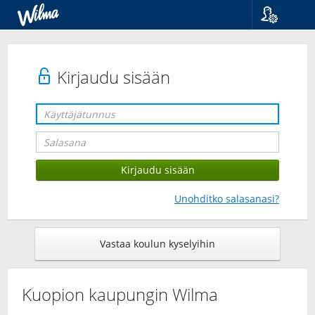
Kieli
Suomi
Svenska
Kirjaudu sisään
English
Unohditko salasanasi?
Vastaa koulun kyselyihin
Kuopion kaupungin Wilma