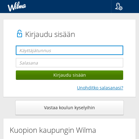
Kieli
Suomi
Svenska
Kirjaudu sisään
English
Unohditko salasanasi?
Vastaa koulun kyselyihin
Kuopion kaupungin Wilma