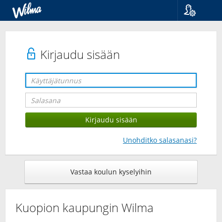
Kieli
Suomi
Svenska
Kirjaudu sisään
English
Unohditko salasanasi?
Vastaa koulun kyselyihin
Kuopion kaupungin Wilma