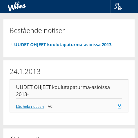
Språk
Suomi
Bestående notiser
Svenska
English
UUDET OHJEET koulutapaturma-asioissa 2013-
24.1.2013
UUDET OHJEET koulutapaturma-asioissa
2013-
Läs hela notisen
AC