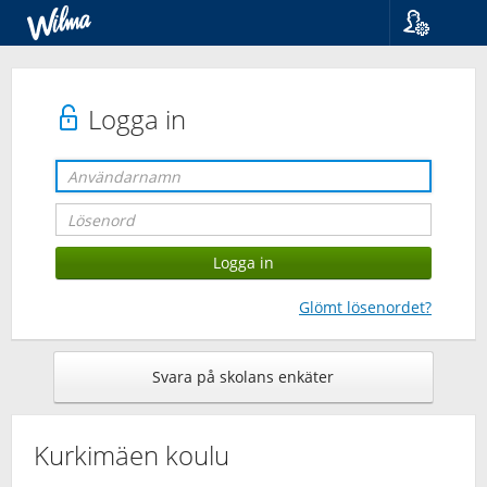
Språk
Suomi
Svenska
Logga in
English
Glömt lösenordet?
Svara på skolans enkäter
Kurkimäen koulu