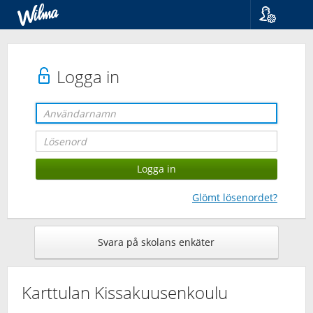
Språk
Suomi
Svenska
Logga in
English
Glömt lösenordet?
Svara på skolans enkäter
Karttulan Kissakuusenkoulu