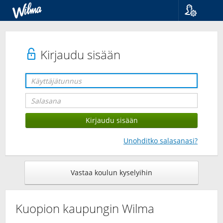
Kieli
Suomi
Svenska
Kirjaudu sisään
English
Unohditko salasanasi?
Vastaa koulun kyselyihin
Kuopion kaupungin Wilma