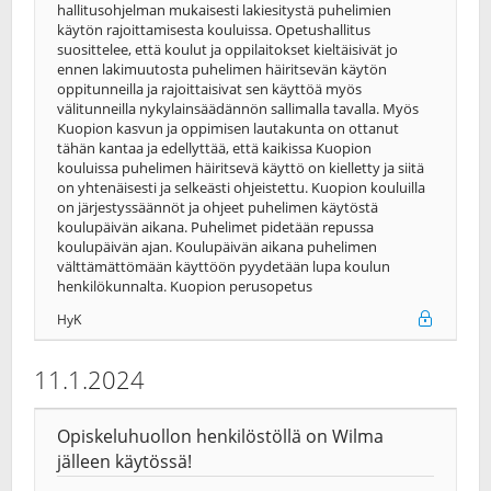
hallitusohjelman mukaisesti lakiesitystä puhelimien
käytön rajoittamisesta kouluissa. Opetushallitus
suosittelee, että koulut ja oppilaitokset kieltäisivät jo
ennen lakimuutosta puhelimen häiritsevän käytön
oppitunneilla ja rajoittaisivat sen käyttöä myös
välitunneilla nykylainsäädännön sallimalla tavalla. Myös
Kuopion kasvun ja oppimisen lautakunta on ottanut
tähän kantaa ja edellyttää, että kaikissa Kuopion
kouluissa puhelimen häiritsevä käyttö on kielletty ja siitä
on yhtenäisesti ja selkeästi ohjeistettu. Kuopion kouluilla
on järjestyssäännöt ja ohjeet puhelimen käytöstä
koulupäivän aikana. Puhelimet pidetään repussa
koulupäivän ajan. Koulupäivän aikana puhelimen
välttämättömään käyttöön pyydetään lupa koulun
henkilökunnalta. Kuopion perusopetus
HyK
11.1.2024
Opiskeluhuollon henkilöstöllä on Wilma
jälleen käytössä!