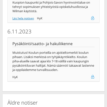
Kuopion kaupunki ja Pohjois-Savon hyvinvointialue on
tehnyt sopimuksen yhteistyöstä opiskeluhuollossa ja
Wilman käytöstä.
Läs hela notisen
HyK
6.11.2023
Pysäköinti/saatto- ja hakuliikenne
Muistutus! Koulun porteilla on ajokieltomerkit koulun
pihaan. Lisäksi merkissä on tyhjäkäyntikielto. Koulun
piha-alueille saavat ajaa klo 7-18 välillä vain kaupungin
pysäköintiluvan haltijat. Nämä säännöt takaavat lastenne
ja oppilaidemme turvallisuuden.
HyK
Äldre notiser