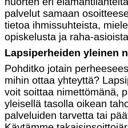
nuorten eri elämäntilanteit
palvelut samaan osoittees
tietoa ihmissuhteista, miele
opiskelusta ja raha-asioista
Lapsiperheiden yleinen 
Pohditko jotain perheeseesi 
mihin ottaa yhteyttä? Laps
voit soittaa nimettömänä, 
yleisellä tasolla oikean ta
palveluiden tarvetta tai pä
Käytämme takaisinsoittojär