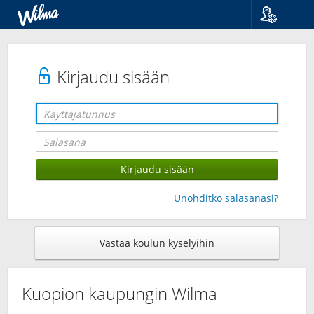
Kieli
Suomi
Svenska
Kirjaudu sisään
English
Unohditko salasanasi?
Vastaa koulun kyselyihin
Kuopion kaupungin Wilma