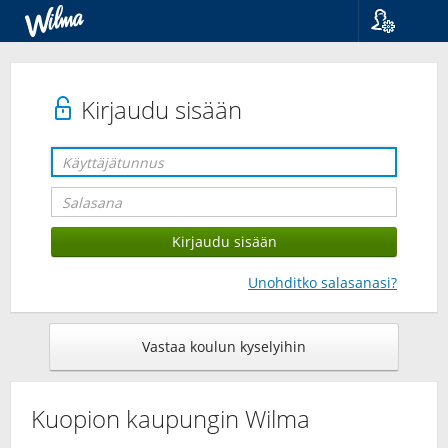
Kieli
Suomi
Svenska
Kirjaudu sisään
English
Unohditko salasanasi?
Vastaa koulun kyselyihin
Kuopion kaupungin Wilma