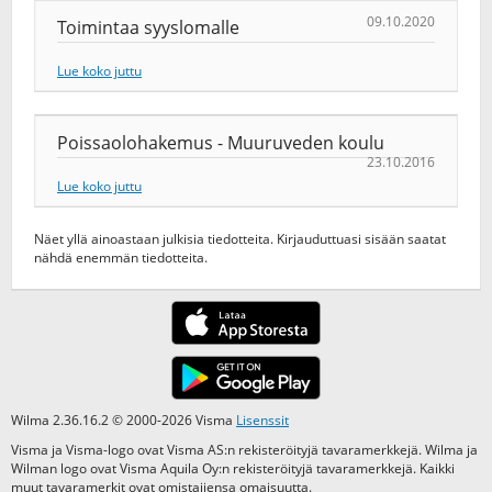
09.10.2020
Toimintaa syyslomalle
Lue koko juttu
Poissaolohakemus - Muuruveden koulu
23.10.2016
Lue koko juttu
Näet yllä ainoastaan julkisia tiedotteita. Kirjauduttuasi sisään saatat
nähdä enemmän tiedotteita.
Wilma 2.36.16.2 © 2000-2026 Visma
Lisenssit
Visma ja Visma-logo ovat Visma AS:n rekisteröityjä tavaramerkkejä. Wilma ja
Wilman logo ovat Visma Aquila Oy:n rekisteröityjä tavaramerkkejä. Kaikki
muut tavaramerkit ovat omistajiensa omaisuutta.