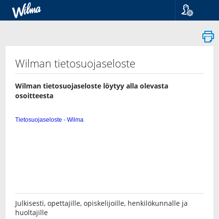
Kieli
Suomi
Svenska
English
Wilman tietosuojaseloste
Wilman tietosuojaseloste löytyy alla olevasta
osoitteesta
Julkisesti, opettajille, opiskelijoille, henkilökunnalle ja
huoltajille