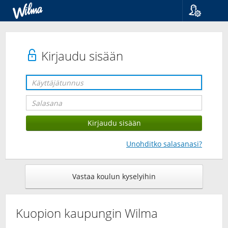
Kieli
Suomi
Svenska
Kirjaudu sisään
English
Unohditko salasanasi?
Vastaa koulun kyselyihin
Kuopion kaupungin Wilma