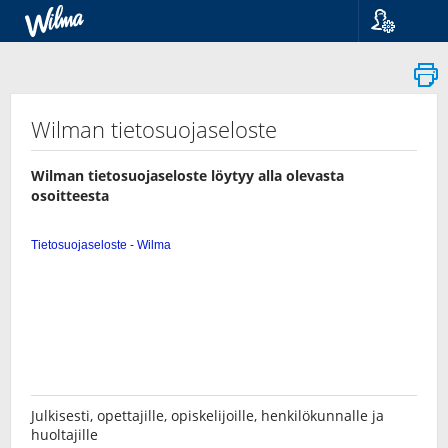
Kieli
Suomi
Svenska
English
Wilman tietosuojaseloste
Wilman tietosuojaseloste löytyy alla olevasta
osoitteesta
Julkisesti, opettajille, opiskelijoille, henkilökunnalle ja
huoltajille