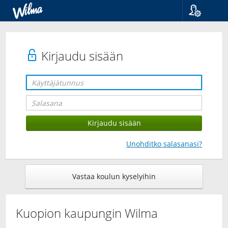
Kieli
Suomi
Svenska
Kirjaudu sisään
English
Unohditko salasanasi?
Vastaa koulun kyselyihin
Kuopion kaupungin Wilma